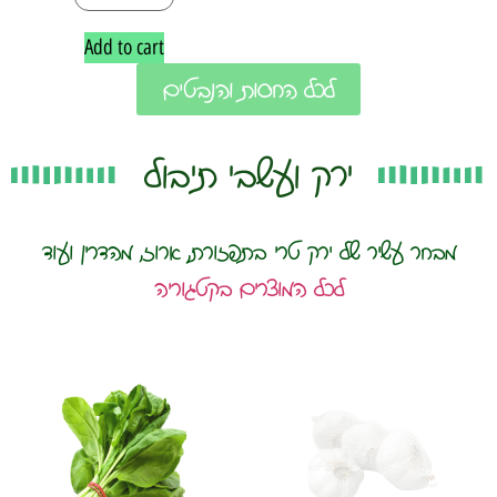
Add to cart
לכל החסות והנבטים
ירק ועשבי תיבול
מבחר עשיר של ירק טרי בתפזורת, ארוז, מהדרין ועוד
לכל המוצרים בקטגוריה