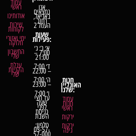
עמוד
ראשי
אנו
נמצאים
אודותינו
באריאל,
רחוב
שירות
העמל 2
לקוחות
שעות
ימי ואזורי
פעילות:
חלוקה
א׳ ב׳ ג׳
החשבון
7:00 –
שלי
21:00
עגלת
ד׳ 7:00
הקניות
– 22:00
שלי
חנות
ה׳ 7:00
האונליין
– 23:00
שלנו:
ו׳ 7:00
עד חצי
עמוד
שעה
חנות
לפני
ראשי
כניסת
השבת
ירקות
טלפון:
ירקות
03-57-
גינה
57-000