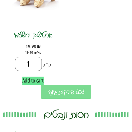
ארטישוק ירושלמי
19.90
₪
19.90
₪
/kg
ק״ג
Add to cart
לכל הירקות גינה
חסות ונבטים