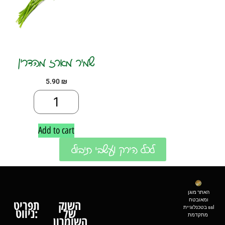
שמיר מארז מהדרין
5.90
₪
Add to cart
לכל הירק ועשבי תיבול
האתר מוגן
ומאובטח
השוק
תפריט
בטכנלוגיית ssl
של
ניווט:
מתקדמת
השומרון