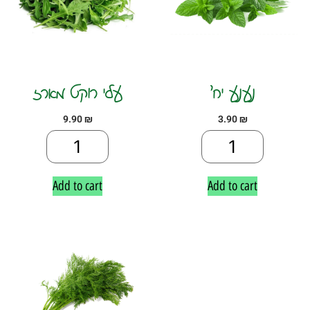
נענע יח׳
עלי רוקט מארז
9.90
₪
3.90
₪
Add to cart
Add to cart