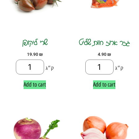
גזר ארוז חוות שליט
שרי ליקופן
19.90
₪
4.90
₪
ק״ג
ק״ג
Add to cart
Add to cart