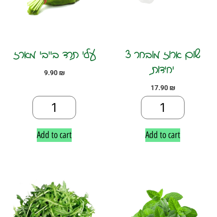
שום ארוז מובחר 3
עלי תרד בייבי מארז
יחידות
9.90
₪
17.90
₪
Add to cart
Add to cart