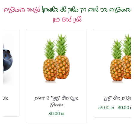
המבצעים הכי שווים רק בשוק של השומרון!
לעמוד המבצעים
שלנו לחצו כאן
אננס תוצרת חו״ל *ענק*
אננס חו״ל *ענק* 2 יחידות
במבצע
59.00
₪
30.00
₪
-49%
30.00
₪