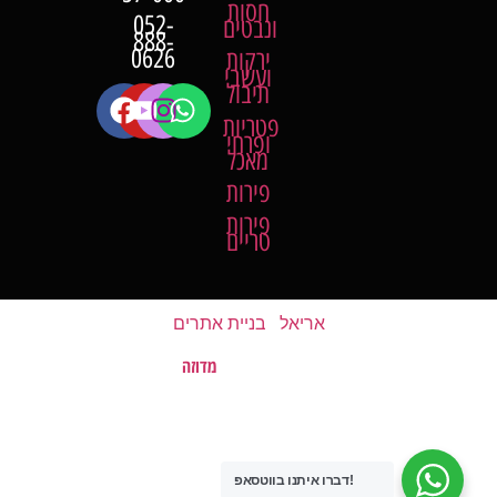
חסות
052-
ונבטים
888-
0626
ירקות
ועשבי
תיבול
פטריות
ופרחי
מאכל
פירות
פירות
טריים
אריאל
|
בניית אתרים
מדוזה
האתר נבנה על ידי
©
כל הזכויות שמורות לשוק של השומרון
דברו איתנו בווטסאפ!