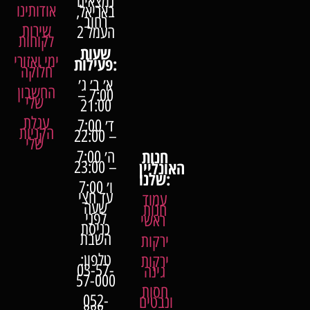
נמצאים
אודותינו
באריאל,
רחוב
שירות
העמל 2
לקוחות
שעות
ימי ואזורי
פעילות:
חלוקה
א׳ ב׳ ג׳
החשבון
7:00 –
שלי
21:00
עגלת
ד׳ 7:00
הקניות
– 22:00
שלי
חנות
ה׳ 7:00
האונליין
– 23:00
שלנו:
ו׳ 7:00
עד חצי
עמוד
שעה
חנות
לפני
ראשי
כניסת
השבת
ירקות
טלפון:
ירקות
03-57-
גינה
57-000
חסות
052-
ונבטים