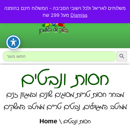
משלוחים לאריאל ולכל וישובי הסביבה - המשלוח חינם בהזמנה
0.00
₪
Dismiss
מעל 299 שח
Searc
Search
for:
חסות ונבטים
מבחר חסות טריות מסוגים שונים ובמגוון זנים
ממיטב המגדלים, נבטים טריים ממיטב המשקים
/ חסות ונבטים
Home