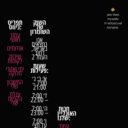
האתר מוגן
ומאובטח
השוק
תפריט
בטכנלוגיית ssl
של
ניווט:
מתקדמת
השומרון
עמוד
ראשי
אנו
נמצאים
אודותינו
באריאל,
רחוב
שירות
העמל 2
לקוחות
שעות
ימי ואזורי
פעילות:
חלוקה
א׳ ב׳ ג׳
החשבון
7:00 –
שלי
21:00
עגלת
ד׳ 7:00
הקניות
– 22:00
שלי
חנות
ה׳ 7:00
האונליין
– 23:00
שלנו:
ו׳ 7:00
עד חצי
עמוד