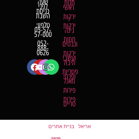
שעה
חנות
לפני
ראשי
כניסת
השבת
ירקות
טלפון:
ירקות
03-57-
גינה
57-000
חסות
052-
ונבטים
888-
0626
ירקות
ועשבי
תיבול
פטריות
ופרחי
מאכל
פירות
פירות
טריים
אריאל
|
בניית אתרים
מדוזה
האתר נבנה על ידי