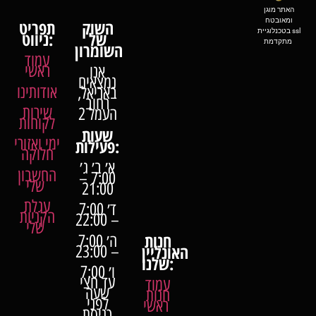
האתר מוגן
ומאובטח
השוק
תפריט
בטכנלוגיית ssl
של
ניווט:
מתקדמת
השומרון
עמוד
ראשי
אנו
נמצאים
אודותינו
באריאל,
רחוב
שירות
העמל 2
לקוחות
שעות
ימי ואזורי
פעילות:
חלוקה
א׳ ב׳ ג׳
החשבון
7:00 –
שלי
21:00
עגלת
ד׳ 7:00
הקניות
– 22:00
שלי
חנות
ה׳ 7:00
האונליין
– 23:00
שלנו:
ו׳ 7:00
עד חצי
עמוד
שעה
חנות
לפני
ראשי
כניסת