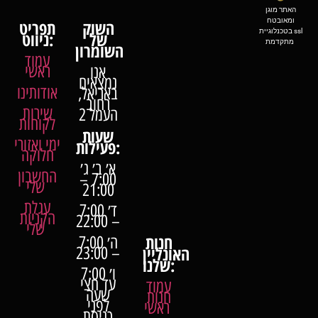
האתר מוגן
ומאובטח
השוק
תפריט
בטכנלוגיית ssl
של
ניווט:
מתקדמת
השומרון
עמוד
ראשי
אנו
נמצאים
אודותינו
באריאל,
רחוב
שירות
העמל 2
לקוחות
שעות
ימי ואזורי
פעילות:
חלוקה
א׳ ב׳ ג׳
החשבון
7:00 –
שלי
21:00
עגלת
ד׳ 7:00
הקניות
– 22:00
שלי
חנות
ה׳ 7:00
האונליין
– 23:00
שלנו:
ו׳ 7:00
עד חצי
עמוד
שעה
חנות
לפני
ראשי
כניסת