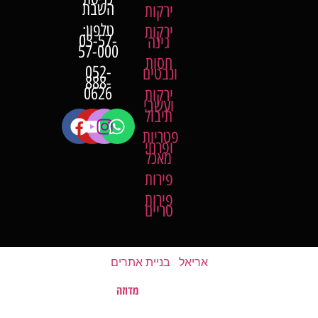
השבת
ירקות
טלפון:
ירקות
03-57-
גינה
57-000
חסות
052-
ונבטים
888-
0626
ירקות
ועשבי
תיבול
פטריות
ופרחי
מאכל
פירות
פירות
טריים
אריאל
|
בניית אתרים
מדוזה
האתר נבנה על ידי