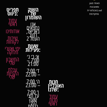
האתר מוגן
ומאובטח
השוק
תפריט
בטכנלוגיית ssl
של
ניווט:
מתקדמת
השומרון
עמוד
ראשי
אנו
נמצאים
אודותינו
באריאל,
רחוב
שירות
העמל 2
לקוחות
שעות
ימי ואזורי
פעילות:
חלוקה
א׳ ב׳ ג׳
החשבון
7:00 –
שלי
21:00
עגלת
ד׳ 7:00
הקניות
– 22:00
שלי
חנות
ה׳ 7:00
האונליין
– 23:00
שלנו:
ו׳ 7:00
עד חצי
עמוד
שעה
חנות
לפני
ראשי
כניסת