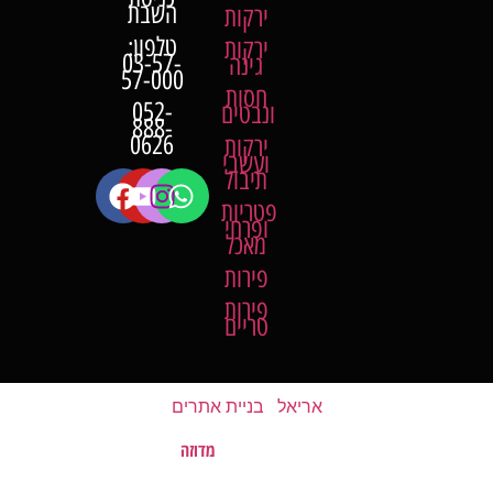
השבת
ירקות
טלפון:
ירקות
03-57-
גינה
57-000
חסות
052-
ונבטים
888-
0626
ירקות
ועשבי
תיבול
פטריות
ופרחי
מאכל
פירות
פירות
טריים
אריאל
|
בניית אתרים
מדוזה
האתר נבנה על ידי