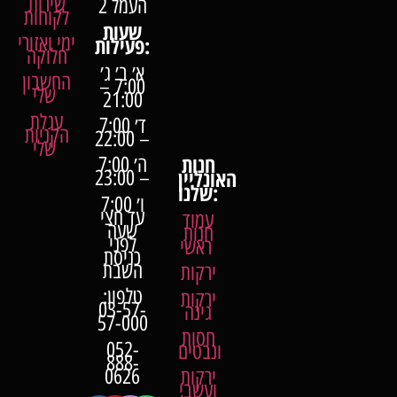
שירות
העמל 2
לקוחות
שעות
ימי ואזורי
פעילות:
חלוקה
א׳ ב׳ ג׳
החשבון
7:00 –
שלי
21:00
עגלת
ד׳ 7:00
הקניות
– 22:00
שלי
חנות
ה׳ 7:00
האונליין
– 23:00
שלנו:
ו׳ 7:00
עד חצי
עמוד
שעה
חנות
לפני
ראשי
כניסת
השבת
ירקות
טלפון:
ירקות
03-57-
גינה
57-000
חסות
052-
ונבטים
888-
0626
ירקות
ועשבי