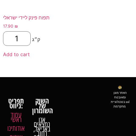
תפוח פינק ליידי ישראלי
17.90
₪
ק״ג
Add to cart
האתר מוגן
ומאובטח
השוק
תפריט
בטכנלוגיית ssl
של
ניווט:
מתקדמת
השומרון
עמוד
ראשי
אנו
נמצאים
אודותינו
באריאל,
רחוב