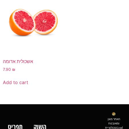
אשכולית אדומה
7.90
₪
Add to cart
האתר מוגן
ומאובטח
השוק
תפריט
בטכנלוגיית ssl