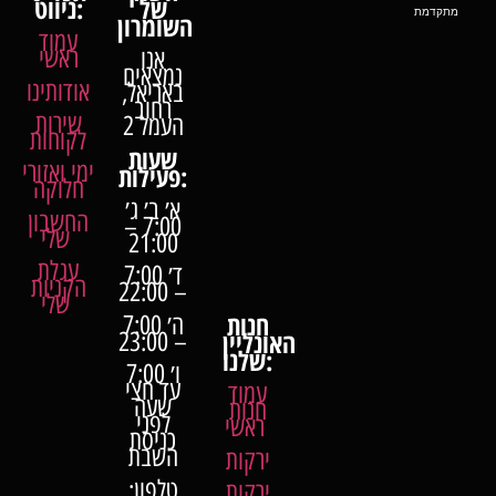
של
ניווט:
מתקדמת
השומרון
עמוד
ראשי
אנו
נמצאים
אודותינו
באריאל,
רחוב
שירות
העמל 2
לקוחות
שעות
ימי ואזורי
פעילות:
חלוקה
א׳ ב׳ ג׳
החשבון
7:00 –
שלי
21:00
עגלת
ד׳ 7:00
הקניות
– 22:00
שלי
חנות
ה׳ 7:00
האונליין
– 23:00
שלנו:
ו׳ 7:00
עד חצי
עמוד
שעה
חנות
לפני
ראשי
כניסת
השבת
ירקות
טלפון:
ירקות