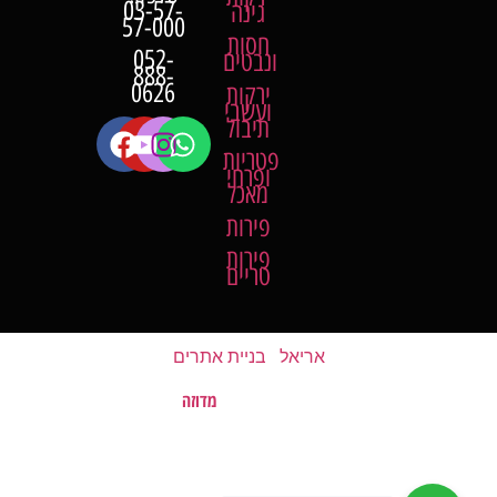
03-57-
גינה
57-000
חסות
052-
ונבטים
888-
0626
ירקות
ועשבי
תיבול
פטריות
ופרחי
מאכל
פירות
פירות
טריים
אריאל
|
בניית אתרים
מדוזה
האתר נבנה על ידי
©
כל הזכויות שמורות לשוק של השומרון