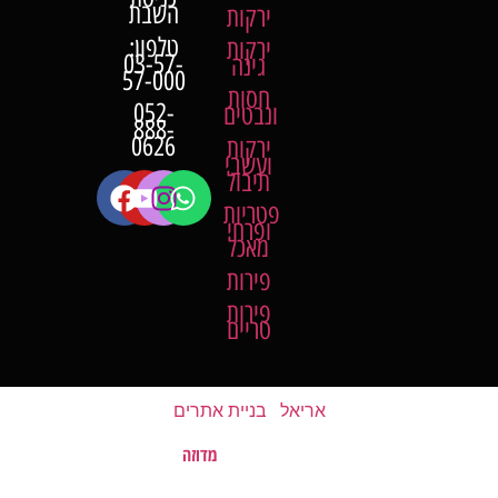
השבת
ירקות
טלפון:
ירקות
03-57-
גינה
57-000
חסות
052-
ונבטים
888-
0626
ירקות
ועשבי
תיבול
פטריות
ופרחי
מאכל
פירות
פירות
טריים
אריאל
|
בניית אתרים
מדוזה
האתר נבנה על ידי