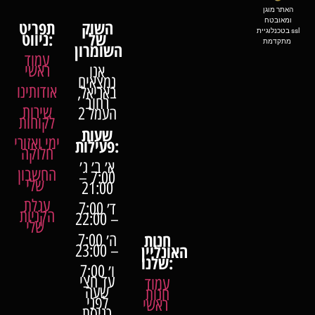
האתר מוגן
ומאובטח
השוק
תפריט
בטכנלוגיית ssl
של
ניווט:
מתקדמת
השומרון
עמוד
ראשי
אנו
נמצאים
אודותינו
באריאל,
רחוב
שירות
העמל 2
לקוחות
שעות
ימי ואזורי
פעילות:
חלוקה
א׳ ב׳ ג׳
החשבון
7:00 –
שלי
21:00
עגלת
ד׳ 7:00
הקניות
– 22:00
שלי
חנות
ה׳ 7:00
האונליין
– 23:00
שלנו:
ו׳ 7:00
עד חצי
עמוד
שעה
חנות
לפני
ראשי
כניסת