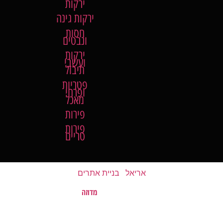
ירקות
ירקות גינה
חסות
ונבטים
ירקות
ועשבי
תיבול
פטריות
ופרחי
מאכל
פירות
פירות
טריים
אריאל
|
בניית אתרים
מדוזה
האתר נבנה על ידי
©
כל הזכויות שמורות לשוק של השומרון