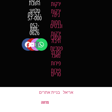
השבת
ירקות
טלפון:
ירקות
03-57-
גינה
57-000
חסות
052-
ונבטים
888-
0626
ירקות
ועשבי
תיבול
פטריות
ופרחי
מאכל
פירות
פירות
טריים
אריאל
|
בניית אתרים
מדוזה
האתר נבנה על ידי