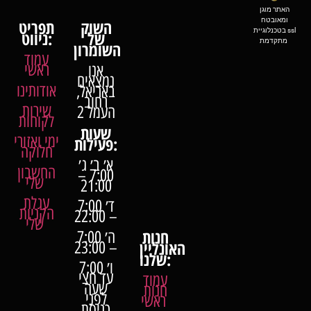
האתר מוגן
ומאובטח
השוק
תפריט
בטכנלוגיית ssl
של
ניווט:
מתקדמת
השומרון
עמוד
ראשי
אנו
נמצאים
אודותינו
באריאל,
רחוב
שירות
העמל 2
לקוחות
שעות
ימי ואזורי
פעילות:
חלוקה
א׳ ב׳ ג׳
החשבון
7:00 –
שלי
21:00
עגלת
ד׳ 7:00
הקניות
– 22:00
שלי
חנות
ה׳ 7:00
האונליין
– 23:00
שלנו:
ו׳ 7:00
עד חצי
עמוד
שעה
חנות
לפני
ראשי
כניסת