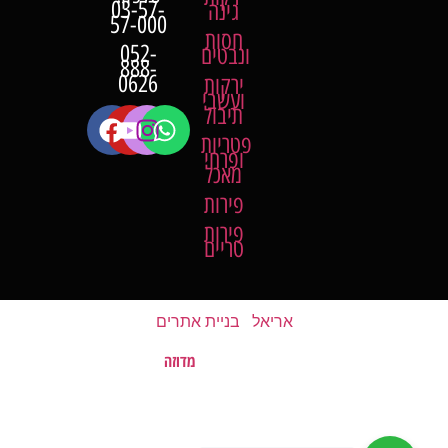
03-57-
גינה
57-000
חסות
052-
ונבטים
888-
0626
ירקות
ועשבי
תיבול
פטריות
ופרחי
מאכל
פירות
פירות
טריים
אריאל
|
בניית אתרים
מדוזה
האתר נבנה על ידי
©
כל הזכויות שמורות לשוק של השומרון