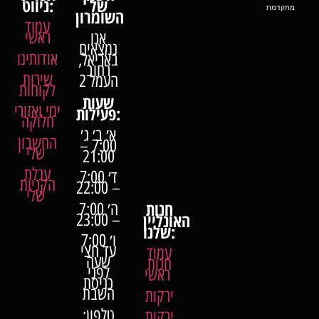
של
ניווט:
מתקדמת
השומרון
עמוד
ראשי
אנו
נמצאים
אודותינו
באריאל,
רחוב
שירות
העמל 2
לקוחות
שעות
ימי ואזורי
פעילות:
חלוקה
א׳ ב׳ ג׳
החשבון
7:00 –
שלי
21:00
עגלת
ד׳ 7:00
הקניות
– 22:00
שלי
חנות
ה׳ 7:00
האונליין
– 23:00
שלנו:
ו׳ 7:00
עד חצי
עמוד
שעה
חנות
לפני
ראשי
כניסת
השבת
ירקות
טלפון:
ירקות