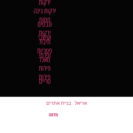
ירקות
ירקות גינה
חסות
ונבטים
ירקות
ועשבי
תיבול
פטריות
ופרחי
מאכל
פירות
פירות
טריים
אריאל
|
בניית אתרים
מדוזה
האתר נבנה על ידי
©
כל הזכויות שמורות לשוק של השומרון