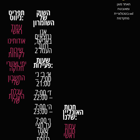
האתר מוגן
ומאובטח
השוק
תפריט
בטכנלוגיית ssl
של
ניווט:
מתקדמת
השומרון
עמוד
ראשי
אנו
נמצאים
אודותינו
באריאל,
רחוב
שירות
העמל 2
לקוחות
שעות
ימי ואזורי
פעילות:
חלוקה
א׳ ב׳ ג׳
החשבון
7:00 –
שלי
21:00
עגלת
ד׳ 7:00
הקניות
– 22:00
שלי
חנות
ה׳ 7:00
האונליין
– 23:00
שלנו:
ו׳ 7:00
עד חצי
עמוד
שעה
חנות
לפני
ראשי
כניסת