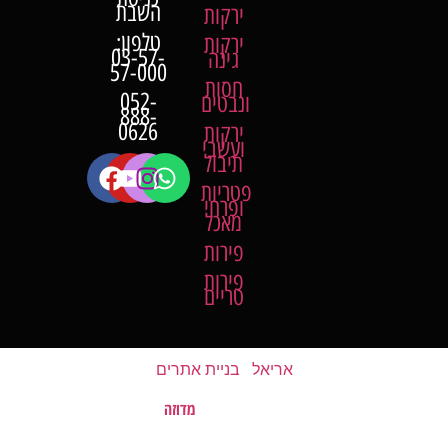
השבת
ירקות
טלפון:
ירקות
03-57-
גינה
57-000
חסות
052-
ונבטים
888-
0626
ירקות
ועשבי
תיבול
פטריות
ופרחי
מאכל
פירות
פירות
טריים
אריאל
|
בניית אתרים
מדוזה
האתר נבנה על ידי