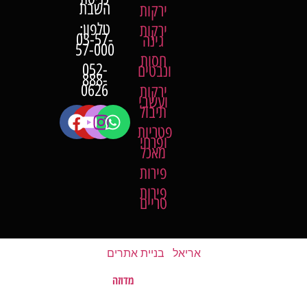
השבת
ירקות
טלפון:
ירקות
03-57-
גינה
57-000
חסות
052-
ונבטים
888-
0626
ירקות
ועשבי
תיבול
פטריות
ופרחי
מאכל
פירות
פירות
טריים
אריאל
|
בניית אתרים
מדוזה
האתר נבנה על ידי