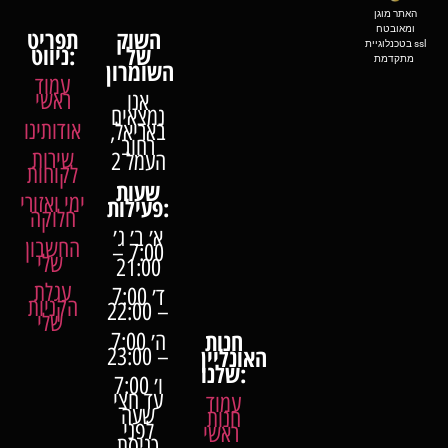
האתר מוגן
ומאובטח
השוק
תפריט
בטכנלוגיית ssl
של
ניווט:
מתקדמת
השומרון
עמוד
ראשי
אנו
נמצאים
אודותינו
באריאל,
רחוב
שירות
העמל 2
לקוחות
שעות
ימי ואזורי
פעילות:
חלוקה
א׳ ב׳ ג׳
החשבון
7:00 –
שלי
21:00
עגלת
ד׳ 7:00
הקניות
– 22:00
שלי
חנות
ה׳ 7:00
האונליין
– 23:00
שלנו:
ו׳ 7:00
עד חצי
עמוד
שעה
חנות
לפני
ראשי
כניסת