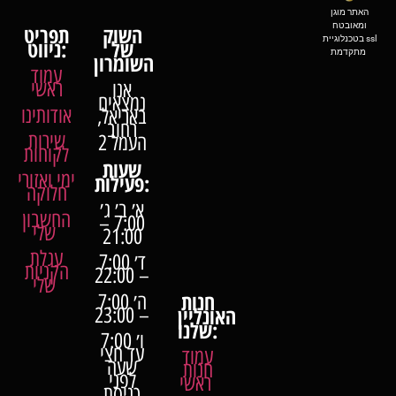
האתר מוגן
ומאובטח
השוק
תפריט
בטכנלוגיית ssl
של
ניווט:
מתקדמת
השומרון
עמוד
ראשי
אנו
נמצאים
אודותינו
באריאל,
רחוב
שירות
העמל 2
לקוחות
שעות
ימי ואזורי
פעילות:
חלוקה
א׳ ב׳ ג׳
החשבון
7:00 –
שלי
21:00
עגלת
ד׳ 7:00
הקניות
– 22:00
שלי
חנות
ה׳ 7:00
האונליין
– 23:00
שלנו:
ו׳ 7:00
עד חצי
עמוד
שעה
חנות
לפני
ראשי
כניסת