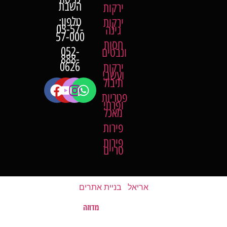
השבת
ירקות
טלפון:
ירקות
03-57-
גינה
57-000
חסות
052-
ונבטים
888-
0626
ירקות
ועשבי
תיבול
פטריות
ופרחי
מאכל
פירות
פירות
טריים
אריאל
|
בניית אתרים
מדוזה
האתר נבנה על ידי