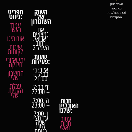
האתר מוגן
ומאובטח
השוק
תפריט
בטכנלוגיית ssl
של
ניווט:
מתקדמת
השומרון
עמוד
ראשי
אנו
נמצאים
אודותינו
באריאל,
רחוב
שירות
העמל 2
לקוחות
שעות
ימי ואזורי
פעילות:
חלוקה
א׳ ב׳ ג׳
החשבון
7:00 –
שלי
21:00
עגלת
ד׳ 7:00
הקניות
– 22:00
שלי
חנות
ה׳ 7:00
האונליין
– 23:00
שלנו:
ו׳ 7:00
עד חצי
עמוד
שעה
חנות
לפני
ראשי
כניסת