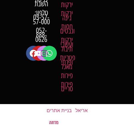
השבת
ירקות
טלפון:
ירקות
03-57-
גינה
57-000
חסות
052-
ונבטים
888-
0626
ירקות
ועשבי
תיבול
פטריות
ופרחי
מאכל
פירות
פירות
טריים
אריאל
|
בניית אתרים
מדוזה
האתר נבנה על ידי