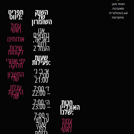
האתר מוגן
ומאובטח
השוק
תפריט
בטכנלוגיית ssl
של
ניווט:
מתקדמת
השומרון
עמוד
ראשי
אנו
נמצאים
אודותינו
באריאל,
רחוב
שירות
העמל 2
לקוחות
שעות
ימי ואזורי
פעילות:
חלוקה
א׳ ב׳ ג׳
החשבון
7:00 –
שלי
21:00
עגלת
ד׳ 7:00
הקניות
– 22:00
שלי
חנות
ה׳ 7:00
האונליין
– 23:00
שלנו:
ו׳ 7:00
עד חצי
עמוד
שעה
חנות
לפני
ראשי
כניסת