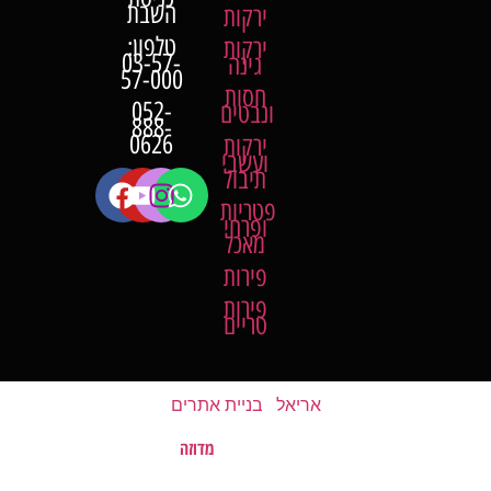
השבת
ירקות
טלפון:
ירקות
03-57-
גינה
57-000
חסות
052-
ונבטים
888-
0626
ירקות
ועשבי
תיבול
פטריות
ופרחי
מאכל
פירות
פירות
טריים
אריאל
|
בניית אתרים
מדוזה
האתר נבנה על ידי