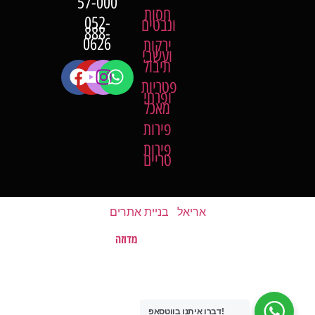
57-000
חסות
052-
ונבטים
888-
0626
ירקות
ועשבי
תיבול
פטריות
ופרחי
מאכל
פירות
פירות
טריים
אריאל
|
בניית אתרים
מדוזה
האתר נבנה על ידי
©
כל הזכויות שמורות לשוק של השומרון
דברו איתנו בווטסאפ!