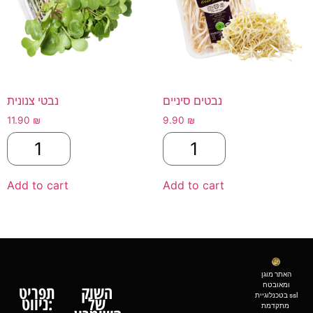
נבטים סיניים
נבטי צנונית
11.90
₪
9.90
₪
Add to cart
Add to cart
האתר מוגן
ומאובטח
השוק
תפריט
בטכנלוגיית ssl
של
ניווט:
מתקדמת