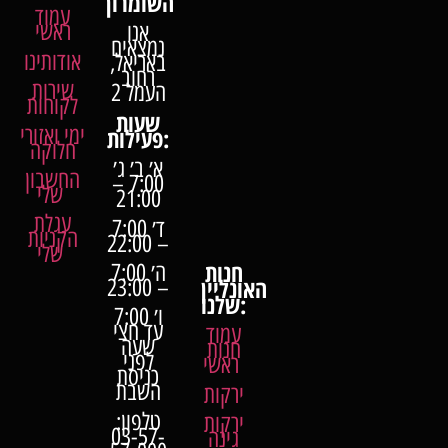
השומרון
עמוד
ראשי
אנו
נמצאים
אודותינו
באריאל,
רחוב
שירות
העמל 2
לקוחות
שעות
ימי ואזורי
פעילות:
חלוקה
א׳ ב׳ ג׳
החשבון
7:00 –
שלי
21:00
עגלת
ד׳ 7:00
הקניות
– 22:00
שלי
חנות
ה׳ 7:00
האונליין
– 23:00
שלנו:
ו׳ 7:00
עד חצי
עמוד
שעה
חנות
לפני
ראשי
כניסת
השבת
ירקות
טלפון:
ירקות
03-57-
גינה