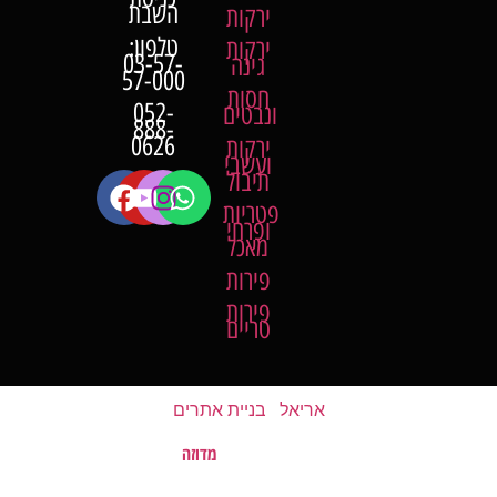
השבת
ירקות
טלפון:
ירקות
03-57-
גינה
57-000
חסות
052-
ונבטים
888-
0626
ירקות
ועשבי
תיבול
פטריות
ופרחי
מאכל
פירות
פירות
טריים
אריאל
|
בניית אתרים
מדוזה
האתר נבנה על ידי