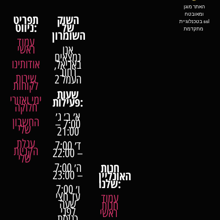
האתר מוגן
ומאובטח
השוק
תפריט
בטכנלוגיית ssl
של
ניווט:
מתקדמת
השומרון
עמוד
ראשי
אנו
נמצאים
אודותינו
באריאל,
רחוב
שירות
העמל 2
לקוחות
שעות
ימי ואזורי
פעילות:
חלוקה
א׳ ב׳ ג׳
החשבון
7:00 –
שלי
21:00
עגלת
ד׳ 7:00
הקניות
– 22:00
שלי
חנות
ה׳ 7:00
האונליין
– 23:00
שלנו:
ו׳ 7:00
עד חצי
עמוד
שעה
חנות
לפני
ראשי
כניסת