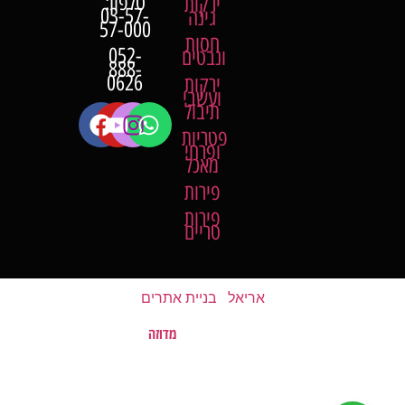
טלפון:
ירקות
03-57-
גינה
57-000
חסות
052-
ונבטים
888-
0626
ירקות
ועשבי
תיבול
פטריות
ופרחי
מאכל
פירות
פירות
טריים
אריאל
|
בניית אתרים
מדוזה
האתר נבנה על ידי
©
כל הזכויות שמורות לשוק של השומרון