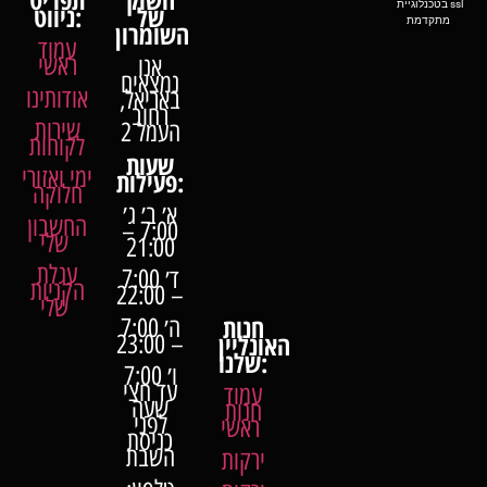
בטכנלוגיית ssl
של
ניווט:
מתקדמת
השומרון
עמוד
ראשי
אנו
נמצאים
אודותינו
באריאל,
רחוב
שירות
העמל 2
לקוחות
שעות
ימי ואזורי
פעילות:
חלוקה
א׳ ב׳ ג׳
החשבון
7:00 –
שלי
21:00
עגלת
ד׳ 7:00
הקניות
– 22:00
שלי
חנות
ה׳ 7:00
האונליין
– 23:00
שלנו:
ו׳ 7:00
עד חצי
עמוד
שעה
חנות
לפני
ראשי
כניסת
השבת
ירקות