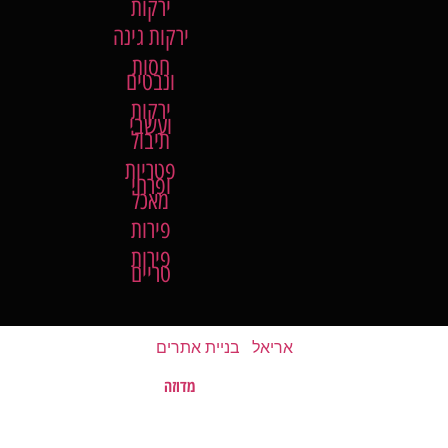
ירקות
ירקות גינה
חסות
ונבטים
ירקות
ועשבי
תיבול
פטריות
ופרחי
מאכל
פירות
פירות
טריים
אריאל
|
בניית אתרים
מדוזה
האתר נבנה על ידי
©
כל הזכויות שמורות לשוק של השומרון