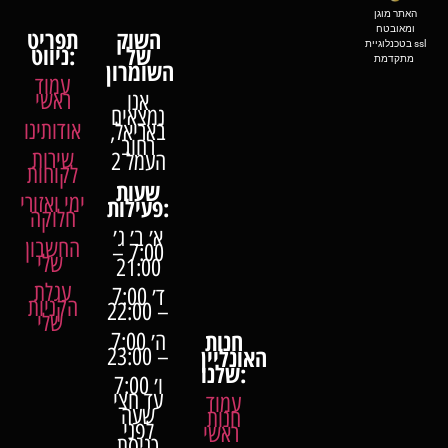
האתר מוגן
ומאובטח
השוק
תפריט
בטכנלוגיית ssl
של
ניווט:
מתקדמת
השומרון
עמוד
ראשי
אנו
נמצאים
אודותינו
באריאל,
רחוב
שירות
העמל 2
לקוחות
שעות
ימי ואזורי
פעילות:
חלוקה
א׳ ב׳ ג׳
החשבון
7:00 –
שלי
21:00
עגלת
ד׳ 7:00
הקניות
– 22:00
שלי
חנות
ה׳ 7:00
האונליין
– 23:00
שלנו:
ו׳ 7:00
עד חצי
עמוד
שעה
חנות
לפני
ראשי
כניסת