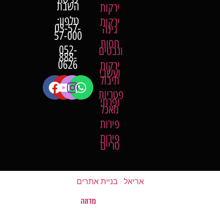
השבת
ירקות
טלפון:
ירקות
03-57-
גינה
57-000
חסות
052-
ונבטים
888-
0626
ירקות
ועשבי
תיבול
פטריות
ופרחי
מאכל
פירות
פירות
טריים
אריאל
|
בניית אתרים
מדוזה
האתר נבנה על ידי