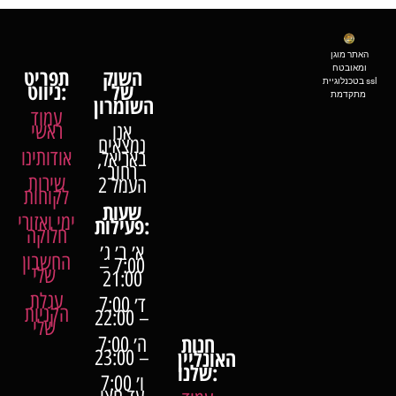
האתר מוגן
ומאובטח
השוק
תפריט
בטכנלוגיית ssl
של
ניווט:
מתקדמת
השומרון
עמוד
ראשי
אנו
נמצאים
אודותינו
באריאל,
רחוב
שירות
העמל 2
לקוחות
שעות
ימי ואזורי
פעילות:
חלוקה
א׳ ב׳ ג׳
החשבון
7:00 –
שלי
21:00
עגלת
ד׳ 7:00
הקניות
– 22:00
שלי
חנות
ה׳ 7:00
האונליין
– 23:00
שלנו:
ו׳ 7:00