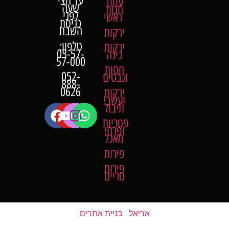
עד חצי
עמוד
שעה
חנות
לפני
ראשי
כניסת
השבת
ירקות
טלפון:
ירקות
03-57-
גינה
57-000
חסות
052-
ונבטים
888-
0626
ירקות
ועשבי
תיבול
פטריות
ופרחי
מאכל
פירות
פירות
טריים
אריאל
|
בניית אתרים