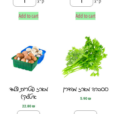
ק״ג
ק״ג
Add to cart
Add to cart
כוסברה מארז מהדרין
מארז פטריות (צמד
איטלקי)
5.90
₪
22.80
₪