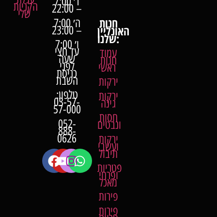
ד׳ 7:00
הקניות
– 22:00
שלי
חנות
ה׳ 7:00
האונליין
– 23:00
שלנו:
ו׳ 7:00
עד חצי
עמוד
שעה
חנות
לפני
ראשי
כניסת
השבת
ירקות
טלפון:
ירקות
03-57-
גינה
57-000
חסות
052-
ונבטים
888-
0626
ירקות
ועשבי
תיבול
פטריות
ופרחי
מאכל
פירות
פירות