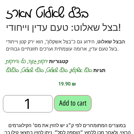
בצל שאלוט מארז
בצל שאלוט: טעם עדין וייחודי!
הבצל שאלוט
, הידוע גם כ”בצל אשקלון”, הוא ירק קטן וייחודי
בעל טעם עדין, ארומה עוצמתית וערכים תזונתיים גבוהים.
ירקות גינה
כל הירקות
קטגוריות
,
בצל אשקלון
בצל שאלוט
בצלי שאלוט
בצלצל
תגיות
,
,
,
19.90
₪
Add to cart
במוצרים המתומחרים לפי ק״ג יש להזין את מס׳ הקילוגרמים
הרצוי, ולאחר מכן ללחוץ ״הוספה לסל״. ניתן להזין בחצאי קילו כך: