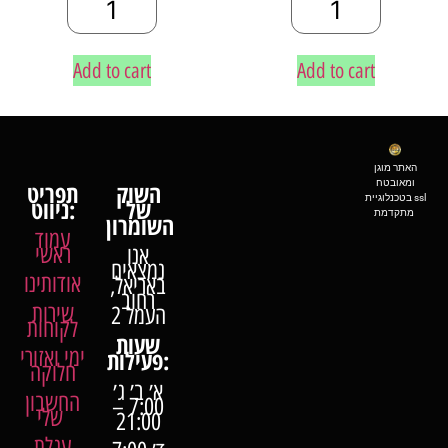
Add to cart
Add to cart
האתר מוגן
ומאובטח
השוק
תפריט
בטכנלוגיית ssl
של
ניווט:
מתקדמת
השומרון
עמוד
ראשי
אנו
נמצאים
אודותינו
באריאל,
רחוב
שירות
העמל 2
לקוחות
שעות
ימי ואזורי
פעילות:
חלוקה
א׳ ב׳ ג׳
החשבון
7:00 –
שלי
21:00
עגלת