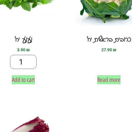
כרובית בראשית יח׳
נענע יח׳
3.90
₪
27.90
₪
Add to cart
Read more