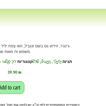
ג’ינג’ר, הידוע גם בשם זנגביל, הוא צמח יליד
משמש זה מאות שנים במטבח וברפואה המסורתית.
ג'ינג'ר
זנגביל
שורש
ירק ועשבי ת
תגיות
,
,
קטגוריות
39.90
₪
Add to cart
במוצרים המתומחרים לפי ק״ג יש להזין את מס׳ הקיל