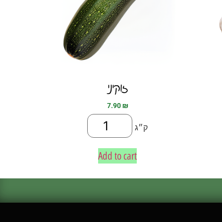
זוקיני
7.90
₪
ק״ג
Add to cart