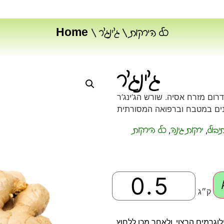
כל הירקות
/ ג׳ינג׳ר
/
Home
ג׳ינג׳ר
 דרום מזרח אסיה. שורש הג’ינג’ר
יבול
ירקות גינה
כל הירקות
,
,
ק״ג
וגרמים הרצוי, ולאחר מכן ללחוץ