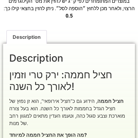
במוצרים המתומחרים לפי ק״ג יש להזין את מס׳ הקילוגרמים
הרצוי, ולאחר מכן ללחוץ ״הוספה לסל״. ניתן להזין בחצאי קילו כך:
0.5
Description
Description
חציל חממה: ירק טרי וזמין
לאורך כל השנה!
חציל חממה
, הידוע גם כ”חציל אירופאי”, הוא זן נפוץ של
חציל הגדל בחממות לאורך כל השנה. הוא בעל צורה
מוארכת וצבע סגול כהה, וטעמו העדין מתאים למגוון רחב
של מנות.
מה הופך את החציל חממה למיוחד?