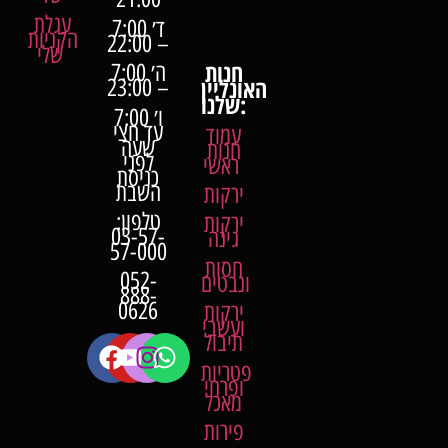
עגלת
ד׳ 7:00
הקניות
– 22:00
שלי
חנות
ה׳ 7:00
האונליין
– 23:00
שלנו:
ו׳ 7:00
עד חצי
עמוד
שעה
חנות
לפני
ראשי
כניסת
השבת
ירקות
טלפון:
ירקות
03-57-
גינה
57-000
חסות
052-
ונבטים
888-
0626
ירקות
ועשבי
תיבול
פטריות
ופרחי
מאכל
פירות