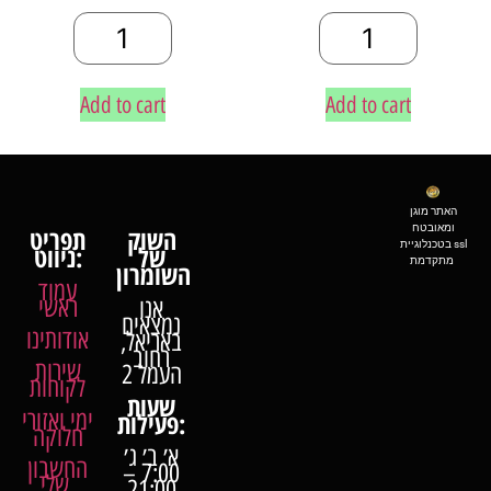
Add to cart
Add to cart
האתר מוגן
ומאובטח
השוק
תפריט
בטכנלוגיית ssl
של
ניווט:
מתקדמת
השומרון
עמוד
ראשי
אנו
נמצאים
אודותינו
באריאל,
רחוב
שירות
העמל 2
לקוחות
שעות
ימי ואזורי
פעילות:
חלוקה
א׳ ב׳ ג׳
החשבון
7:00 –
שלי
21:00