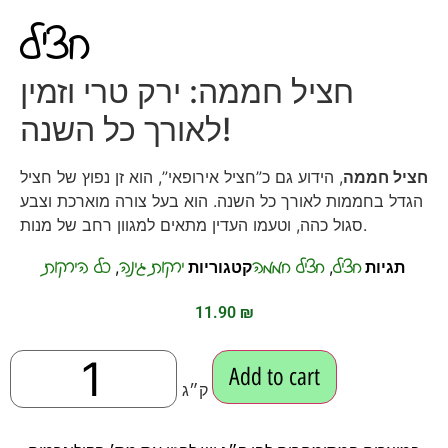
חציל
חציל חממה: ירק טרי וזמין
לאורך כל השנה!
חציל חממה
, הידוע גם כ”חציל אירופאי”, הוא זן נפוץ של חציל
הגדל בחממות לאורך כל השנה. הוא בעל צורה מוארכת וצבע
סגול כהה, וטעמו העדין מתאים למגוון רחב של מנות.
חציל
חציל חממה
ירקות גינה
כל הירקות
תגיות
,
קטגוריות
,
11.90
₪
Add to cart
ק״ג