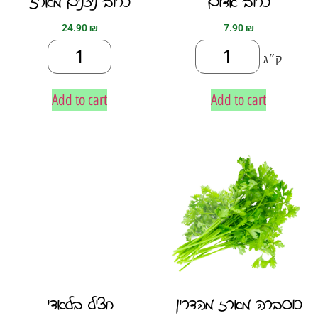
כרוב אדום
כרוב ניצנים מארז
24.90
₪
7.90
₪
ק״ג
Add to cart
Add to cart
כוסברה מארז מהדרין
חציל בלאדי