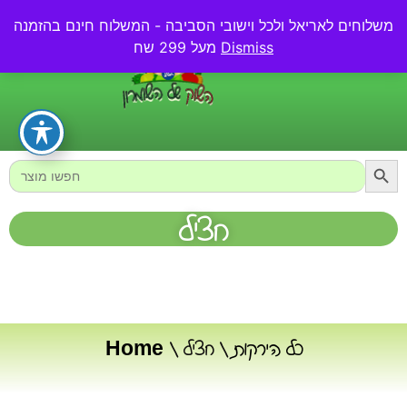
משלוחים לאריאל ולכל וישובי הסביבה - המשלוח חינם בהזמנה
0.00
₪
Dismiss
מעל 299 שח
Searc
Search
for:
חציל
כל הירקות
/ חציל
/
Home