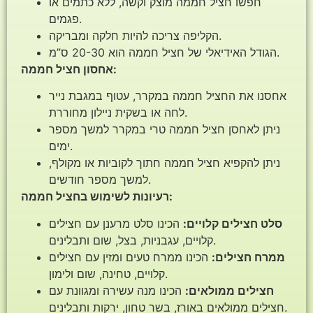
חפשו חציל חממה מוצק וקשה, ללא כתמים או
פגמים.
הקליפה צריכה להיות חלקה ומבריקה.
הגודל האידיאלי של חציל חממה הוא 20-30 ס”מ.
אחסון חציל חממה:
אחסנו את החציל חממה במקרר, עטוף במגבת נייר
לחה או בשקית ניילון מחוררת.
ניתן לאחסן חציל חממה טרי במקרר למשך מספר
ימים.
ניתן להקפיא חציל חממה חתוך לקוביות או מקולף,
למשך מספר חודשים.
רעיונות לשימוש בחציל חממה:
סלט חצילים קלויים:
הכינו סלט מרענן עם חצילים
קלויים, עגבניות, בצל, שום ותבלינים.
ממרח חצילים:
הכינו ממרח טעים ומזין עם חצילים
קלויים, טחינה, שום ולימון.
חצילים ממולאים:
הכינו מנה עשירה ומגוונת עם
חצילים ממולאים באורז, בשר טחון, ירקות ותבלינים.