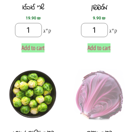
מלפפון
שרי לובלו
19.90
₪
9.90
₪
ק״ג
ק״ג
Add to cart
Add to cart