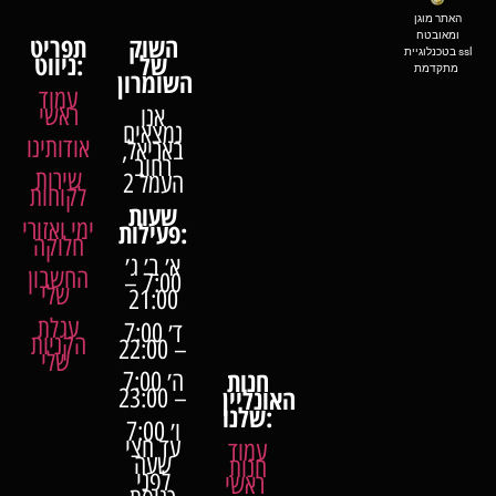
האתר מוגן
ומאובטח
השוק
תפריט
בטכנלוגיית ssl
של
ניווט:
מתקדמת
השומרון
עמוד
ראשי
אנו
נמצאים
אודותינו
באריאל,
רחוב
שירות
העמל 2
לקוחות
שעות
ימי ואזורי
פעילות:
חלוקה
א׳ ב׳ ג׳
החשבון
7:00 –
שלי
21:00
עגלת
ד׳ 7:00
הקניות
– 22:00
שלי
חנות
ה׳ 7:00
האונליין
– 23:00
שלנו:
ו׳ 7:00
עד חצי
עמוד
שעה
חנות
לפני
ראשי