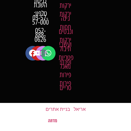
כניסת
השבת
ירקות
טלפון:
ירקות
03-57-
גינה
57-000
חסות
052-
ונבטים
888-
0626
ירקות
ועשבי
תיבול
פטריות
ופרחי
מאכל
פירות
פירות
טריים
אריאל
|
בניית אתרים
מדוזה
האתר נבנה על ידי