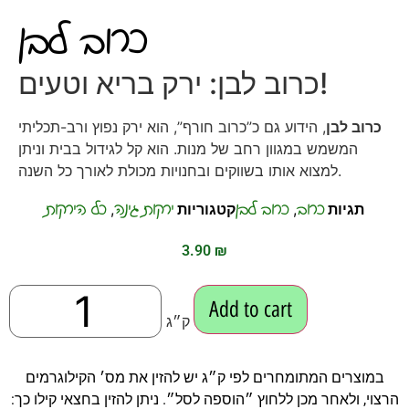
כרוב לבן
כרוב לבן: ירק בריא וטעים!
כרוב לבן
, הידוע גם כ”כרוב חורף”, הוא ירק נפוץ ורב-תכליתי
המשמש במגוון רחב של מנות. הוא קל לגידול בבית וניתן
למצוא אותו בשווקים ובחנויות מכולת לאורך כל השנה.
כרוב
כרוב לבן
ירקות גינה
כל הירקות
תגיות
,
קטגוריות
,
3.90
₪
Add to cart
ק״ג
במוצרים המתומחרים לפי ק״ג יש להזין את מס׳ הקילוגרמים
הרצוי, ולאחר מכן ללחוץ ״הוספה לסל״. ניתן להזין בחצאי קילו כך: