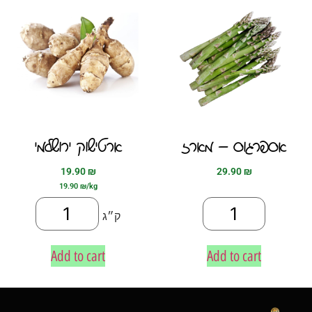
אספרגוס – מארז
ארטישוק ירושלמי
19.90
₪
29.90
₪
19.90
₪
/kg
ק״ג
Add to cart
Add to cart