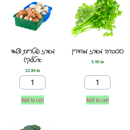
כוסברה מארז מהדרין
מארז פטריות (צמד
איטלקי)
5.90
₪
22.80
₪
Add to cart
Add to cart