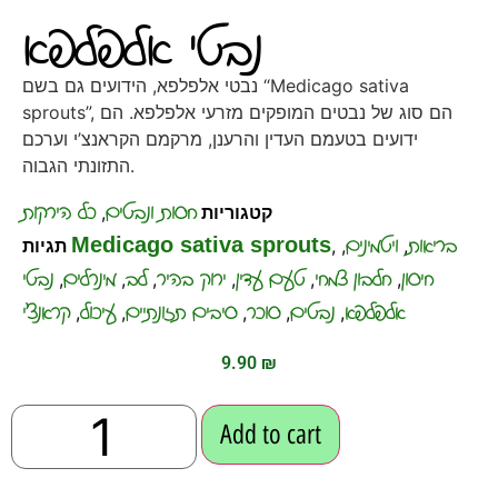
נבטי אלפלפא
נבטי אלפלפא, הידועים גם בשם “Medicago sativa
sprouts”, הם סוג של נבטים המופקים מזרעי אלפלפא. הם
ידועים בטעמם העדין והרענן, מרקמם הקראנצ’י וערכם
התזונתי הגבוה.
חסות ונבטים
כל הירקות
קטגוריות
,
בריאות
ויטמינים
Medicago sativa sprouts
,
,
,
תגיות
חיסון
חלבון צמחי
טעם עדין
ירוק בהיר
לב
מינרלים
נבטי
,
,
,
,
,
,
אלפלפא
נבטים
סוכר
סיבים תזונתיים
עיכול
קראנצ'י
,
,
,
,
,
9.90
₪
Add to cart