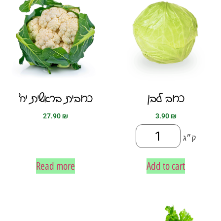
כרוב לבן
כרובית בראשית יח׳
27.90
₪
3.90
₪
ק״ג
Read more
Add to cart