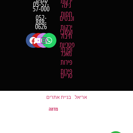
ירקות
03-57-
גינה
57-000
חסות
052-
ונבטים
888-
0626
ירקות
ועשבי
תיבול
פטריות
ופרחי
מאכל
פירות
פירות
טריים
אריאל
|
בניית אתרים
מדוזה
האתר נבנה על ידי
©
כל הזכויות שמורות לשוק של השומרון