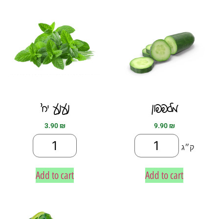
מלפפון
נענע יח׳
3.90
₪
9.90
₪
ק״ג
Add to cart
Add to cart