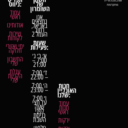
בטכנלוגיית ssl
של
ניווט:
מתקדמת
השומרון
עמוד
ראשי
אנו
נמצאים
אודותינו
באריאל,
רחוב
שירות
העמל 2
לקוחות
שעות
ימי ואזורי
פעילות:
חלוקה
א׳ ב׳ ג׳
החשבון
7:00 –
שלי
21:00
עגלת
ד׳ 7:00
הקניות
– 22:00
שלי
חנות
ה׳ 7:00
האונליין
– 23:00
שלנו:
ו׳ 7:00
עד חצי
עמוד
שעה
חנות
לפני
ראשי
כניסת
השבת
ירקות
טלפון: