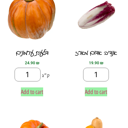
אנדיב אדום מארז
דלעת ערמונים
24.90
₪
19.90
₪
ק״ג
Add to cart
Add to cart