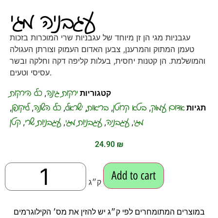
עגבניה מגי
עגבניות מגי הן זן מיוחד של עגבניות שרי המוכרות בזכות
טעמן המתוק והמרענן, צבען האדום העמוק וצורתן העגולה
והמושלמת. הן קטנות יחסית, בעלות קליפה דקה וחלקה ובשר
עסיסי וטעים.
ירקות גינה
כל הירקות
קטגוריות
,
אדום עמוק
בטא קרוטן
בריאות
ישראל
כל השנה
ליקופן
תגיות
,
,
,
,
,
,
מגי
עגבניה
עגבניות מגי
עגבניות שרי
קטן
,
,
,
,
24.90
₪
Add to cart
ק״ג
במוצרים המתומחרים לפי ק״ג יש להזין את מס׳ הקילוגרמים