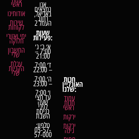
ראשי
אנו
נמצאים
אודותינו
באריאל,
רחוב
שירות
העמל 2
לקוחות
שעות
ימי ואזורי
פעילות:
חלוקה
א׳ ב׳ ג׳
החשבון
7:00 –
שלי
21:00
עגלת
ד׳ 7:00
הקניות
– 22:00
שלי
חנות
ה׳ 7:00
האונליין
– 23:00
שלנו:
ו׳ 7:00
עד חצי
עמוד
שעה
חנות
לפני
ראשי
כניסת
השבת
ירקות
טלפון:
ירקות
03-57-
גינה
57-000