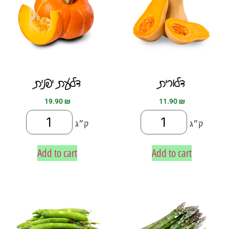
דלורית
דלעת יפנית
19.90
₪
11.90
₪
ק״ג
ק״ג
Add to cart
Add to cart