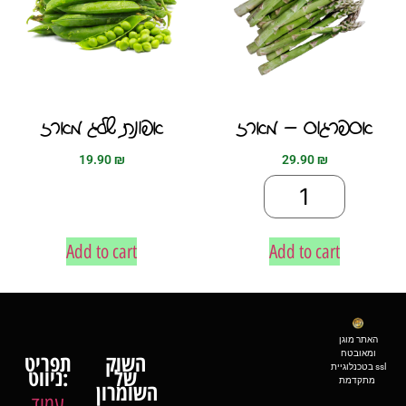
אספרגוס – מארז
אפונת שלג מארז
19.90
₪
29.90
₪
Add to cart
Add to cart
האתר מוגן
ומאובטח
השוק
תפריט
בטכנלוגיית ssl
של
ניווט:
מתקדמת
השומרון
עמוד