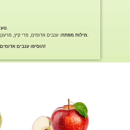
נהדרים לאכילה כנשנוש או כתוספת למגוון מנות, כמו סלטים, סלסה, סמוזי, עוגות ופודינג.
טעי
ענבים אדומים, פרי קיץ, מרענן, טעים, בריא, ויטמינים, מינרלים, סיבים תזונתיים, נוגדי חמצון, מים, דל קלוריות, נשים בהריון, ספורטאים, טעים, מרענן.
מילות מפתח:
הוסיפו ענבים אדומים לסל הקניות שלכם עוד היום ותיהנו מטעמם הייחודי, מיתרונותיהם הבריאותיים הרבים ומערכם התזונתי הגבוה!