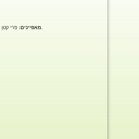
פרי קטן ועגול, קליפה דקה וחלקה בצבע אדום עמוק או בורדו, ציפה עסיסית בצבע אדום כהה, טעם מתוק-חמצמץ מרענן.
מאפיינים: