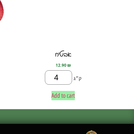
אבטיח
12.90
₪
ק״ג
Add to cart