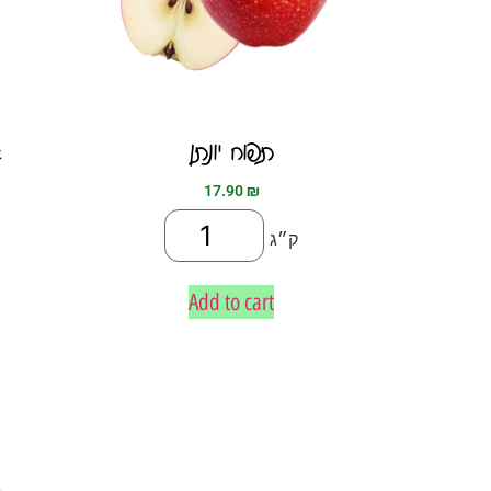
תפוח יונתן
א
17.90
₪
ק״ג
Add to cart