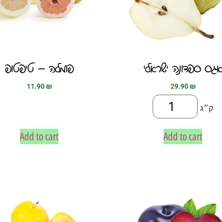
גס ספדונה ישראלי
פומלה – טיפטופ
11.90
₪
29.90
₪
ק״ג
Add to cart
Add to cart