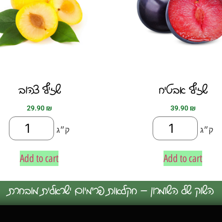
שזיף אבטיח
שזיף צהוב
29.90
₪
39.90
₪
ק״ג
ק״ג
Add to cart
Add to cart
השוק של השומרון – חקלאות פרימיום ישראלית מובחרת