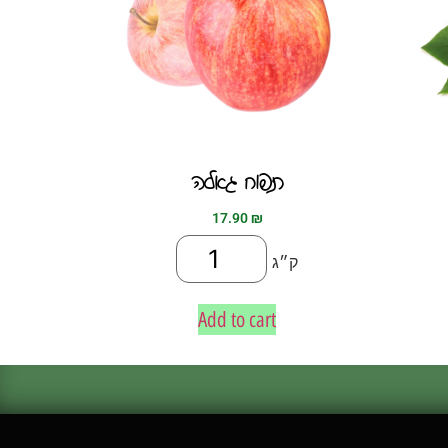
תפוח גאלה
17.90
₪
ק״ג
Add to cart