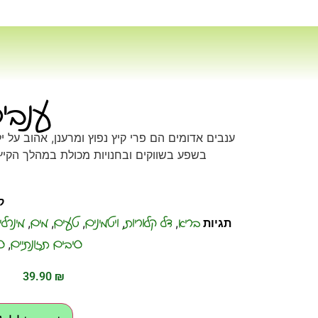
ענבי
ענבים אדומים הם פרי קיץ נפוץ ומרענן, אהוב על י
בשפע בשווקים ובחנויות מכולת במהלך הקיץ,
ק
בריא
דל קלוריות
ויטמינים
טעים
מים
מינרלי
תגיות
,
,
,
,
,
סיבים תזונתיים
ס
,
39.90
₪