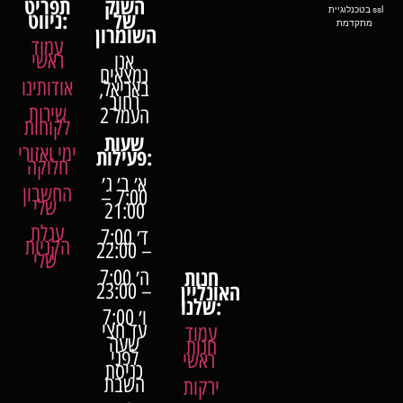
השוק
תפריט
בטכנלוגיית ssl
של
ניווט:
מתקדמת
השומרון
עמוד
ראשי
אנו
נמצאים
אודותינו
באריאל,
רחוב
שירות
העמל 2
לקוחות
שעות
ימי ואזורי
פעילות:
חלוקה
א׳ ב׳ ג׳
החשבון
7:00 –
שלי
21:00
עגלת
ד׳ 7:00
הקניות
– 22:00
שלי
חנות
ה׳ 7:00
האונליין
– 23:00
שלנו:
ו׳ 7:00
עד חצי
עמוד
שעה
חנות
לפני
ראשי
כניסת
השבת
ירקות