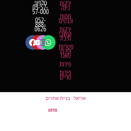
טלפון:
ירקות
03-57-
גינה
57-000
חסות
052-
ונבטים
888-
0626
ירקות
ועשבי
תיבול
פטריות
ופרחי
מאכל
פירות
פירות
טריים
אריאל
|
בניית אתרים
מדוזה
האתר נבנה על ידי
©
כל הזכויות שמורות לשוק של השומרון