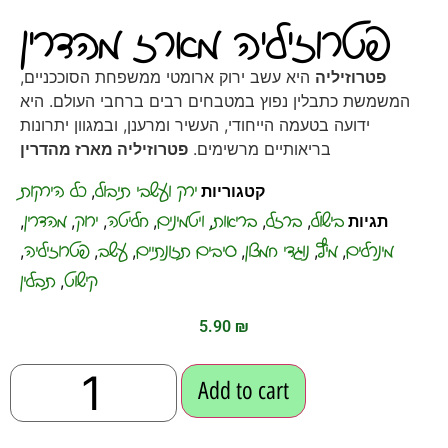
פטרוזיליה מארז מהדרין
פטרוזיליה
היא עשב ירוק ארומטי ממשפחת הסוככניים,
המשמשת כתבלין נפוץ במטבחים רבים ברחבי העולם. היא
ידועה בטעמה הייחודי, העשיר ומרענן, ובמגוון יתרונות
בריאותיים מרשימים.
פטרוזיליה מארז מהדרין
ירק ועשבי תיבול
כל הירקות
קטגוריות
,
בישול
ברזל
בריאות
ויטמינים
חליטה
ירוק
מהדרין
תגיות
,
,
,
,
,
,
,
מינרלים
מיץ
נוגדי חמצון
סיבים תזונתיים
עשב
פטרוזיליה
,
,
,
,
,
,
קישוט
תבלין
,
5.90
₪
Add to cart