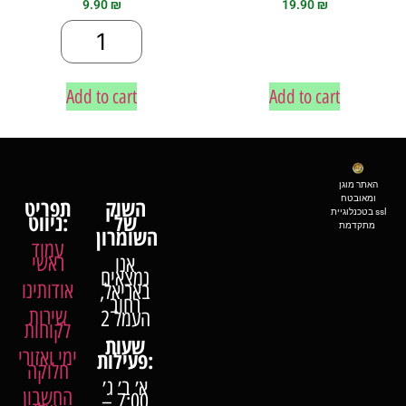
9.90
₪
19.90
₪
Add to cart
Add to cart
האתר מוגן
ומאובטח
השוק
תפריט
בטכנלוגיית ssl
של
ניווט:
מתקדמת
השומרון
עמוד
ראשי
אנו
נמצאים
אודותינו
באריאל,
רחוב
שירות
העמל 2
לקוחות
שעות
ימי ואזורי
פעילות:
חלוקה
א׳ ב׳ ג׳
החשבון
7:00 –