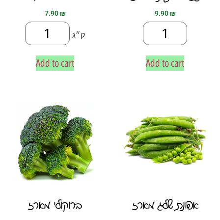
7.90
₪
9.90
₪
ק״ג
Add to cart
Add to cart
אפונת שלג מארז
ברוקולי מארז