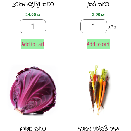
כרוב לבן
כרוב ניצנים מארז
24.90
₪
3.90
₪
ק״ג
Add to cart
Add to cart
גזר צבעוני מארז
כרוב אדום