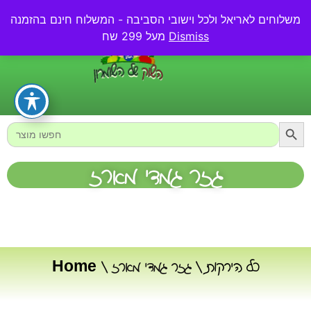
משלוחים לאריאל ולכל וישובי הסביבה - המשלוח חינם בהזמנה
0.00
₪
Dismiss
מעל 299 שח
Searc
Search
for:
גזר גמדי מארז
כל הירקות
/ גזר גמדי מארז
/
Home