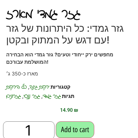
גזר גמדי מארז
גזר גמדי: כל היתרונות של גזר
עם דגש על המתוק ובקטן!
מחפשים ירק ייחודי וטעים? גזר גמדי הוא הבחירה
המושלמת עבורכם!
מארז כ-350 ג׳
ירקות גינה
כל הירקות
קטגוריות
,
גזר גמדי
גזר ננסי
גזרונים
תגיות
,
,
14.90
₪
Add to cart