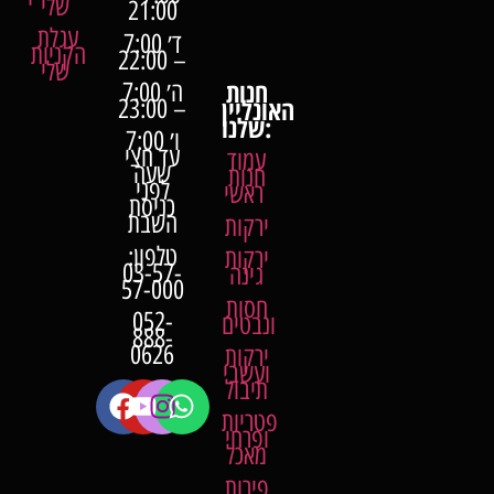
שלי
21:00
עגלת
ד׳ 7:00
הקניות
– 22:00
שלי
חנות
ה׳ 7:00
האונליין
– 23:00
שלנו:
ו׳ 7:00
עד חצי
עמוד
שעה
חנות
לפני
ראשי
כניסת
השבת
ירקות
טלפון:
ירקות
03-57-
גינה
57-000
חסות
052-
ונבטים
888-
0626
ירקות
ועשבי
תיבול
פטריות
ופרחי
מאכל
פירות