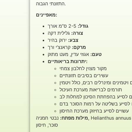
התזונתי הגבוה.
מאפיינים:
גודל:
2-5 ס”מ אורך
צורה:
גלילית דקה
צבע:
ירוק בהיר
מרקם:
קראנצ’י ורך
טעם:
אגוזי עדין, מעט מתוק
יתרונות בריאותיים:
מקור מצוין לחלבון צמחי
עשירים בסיבים תזונתיים
תורמים לבריאות מערכת העיכול
ם לסייע בהפחתת הסיכון למחלות לב
 לסייע בשליטה על רמות הסוכר בדם
עשויים לסייע בחיזוק מערכת החיסון
מילות מפתח:
נבטי חמניה, Helianthus annuus sprouts, נבטים, ירוק בהיר, טעם אגוזי, קראנצ’י, בריאות, חלבון צמחי, סיבים תזונתיים, ויטמינים, מינרלים, עיכול, לב,
סוכר, חיסון