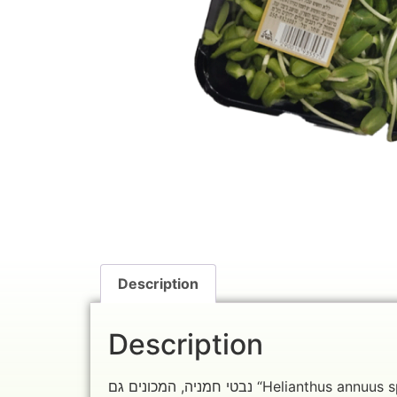
Description
Description
נבטי חמניה, המכונים גם “Helianthus annuus sprouts”, הם נבטים קטנים ורעננים המופקים מזרעי חמניה. הם ידועים בטעמם האגוזי העדין, מרקמם הקראנצ’י וערכם