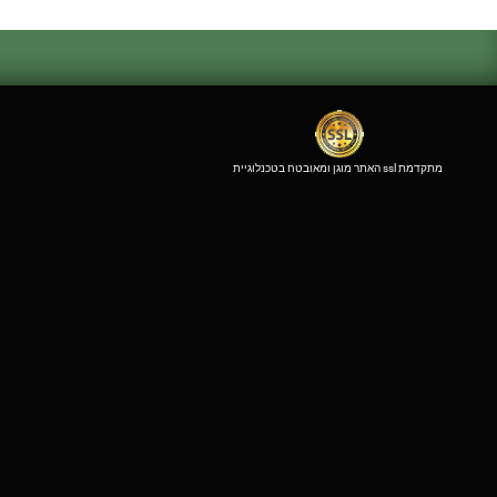
האתר מוגן ומאובטח בטכנלוגיית ssl מתקדמת