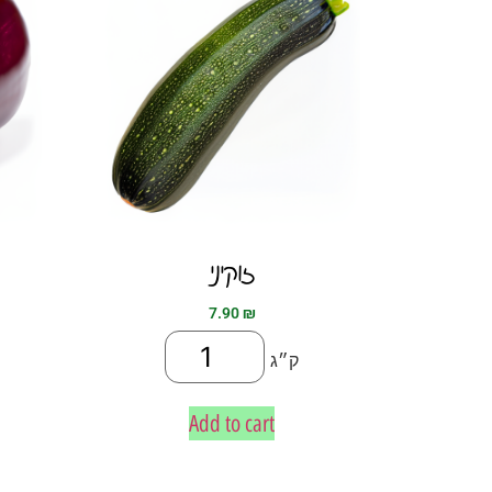
זוקיני
7.90
₪
ק״ג
Add to cart