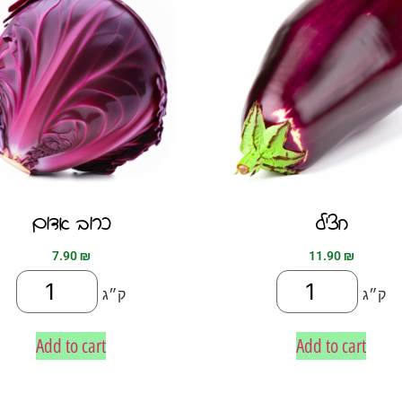
חציל
כרוב אדום
7.90
₪
11.90
₪
ק״ג
ק״ג
Add to cart
Add to cart