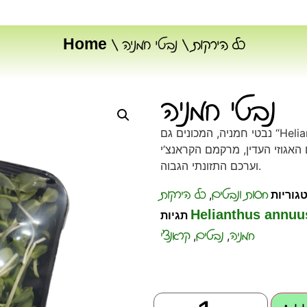
כל הירקות
/ נבטי חמניה
/
Home
נבטי חמניה
נבטי חמניה, המכונים גם “Helianthus annuus sprouts”, הם נבטים קטנים
האגוזי העדין, מרקמם הקראנצ’י
וערכם התזונתי הגבוה.
חסות ונבטים
כל הירקות
גוריות
,
Helianthus annuu
תגיות
חמניה
נבטים
קראנצ'י
,
,