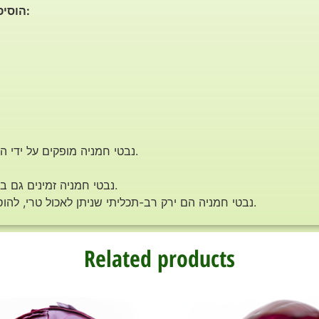
הוסיפו נבטי חמניה לתזונה שלכם עוד היום ותיהנו מ:
נבטי חמניה מופקים על ידי השריית זרעי חמניה במים למשך מספר ימים.
נבטי חמניה זמינים גם במרבית חנויות הטבע ובחנויות המזון האורגני.
נבטי חמניה הם ירק רב-תכליתי שניתן לאכול טרי, להוסיף לסלטים, סנדוויצ’ים, ממרחים ותבשילים.
Related products