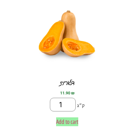
דלורית
11.90
₪
ק״ג
Add to cart