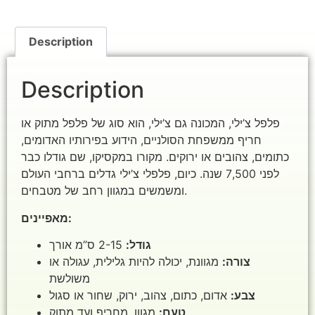
Description
Description
פלפל צ’ילי, המכונה גם צ’ילי, הוא סוג של פלפל מתוק או
חריף ממשפחת הסולניים, הידוע בפירותיו האדומים,
כתומים, צהובים או ירוקים. מקורו במקסיקו, שם גודלו כבר
לפני 7,500 שנה. כיום, פלפלי צ’ילי גדלים ברחבי העולם
ומשמשים במגוון רחב של מטבחים.
מאפיינים:
גודל:
2-15 ס”מ אורך
צורה:
מגוונת, יכולה להיות גלילית, עגולה או
משולשת
צבע:
אדום, כתום, צהוב, ירוק, שחור או סגול
טעם:
מגוון, מחריף ועד מתוק