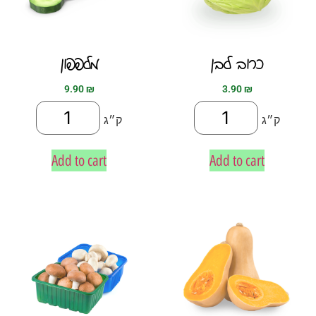
כרוב לבן
מלפפון
9.90
₪
3.90
₪
ק״ג
ק״ג
Add to cart
Add to cart