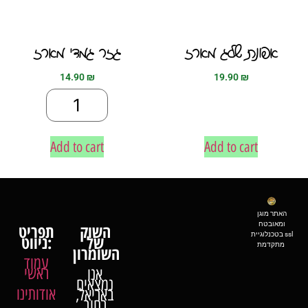
אפונת שלג מארז
גזר גמדי מארז
14.90
₪
19.90
₪
Add to cart
Add to cart
האתר מוגן
ומאובטח
השוק
תפריט
בטכנלוגיית ssl
של
ניווט:
מתקדמת
השומרון
עמוד
ראשי
אנו
נמצאים
אודותינו
באריאל,
רחוב