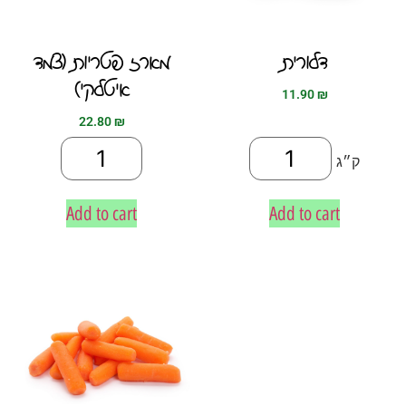
דלורית
מארז פטריות (צמד
איטלקי)
11.90
₪
22.80
₪
ק״ג
Add to cart
Add to cart