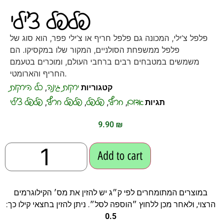
פלפל צ׳ילי
פלפל צ’ילי, המכונה גם פלפל חריף או צ’ילי פפר, הוא סוג של
פלפל ממשפחת הסולניים, המקור שלו במקסיקו. הם
משמשים במטבחים רבים ברחבי העולם, ומוכרים בטעמם
החריף והארומטי.
ירקות גינה
כל הירקות
קטגוריות
,
אדום
חריף
פלפל
פלפל חריף
פלפל צ׳ילי
תגיות
,
,
,
,
9.90
₪
Add to cart
במוצרים המתומחרים לפי ק״ג יש להזין את מס׳ הקילוגרמים
הרצוי, ולאחר מכן ללחוץ ״הוספה לסל״. ניתן להזין בחצאי קילו כך:
0.5