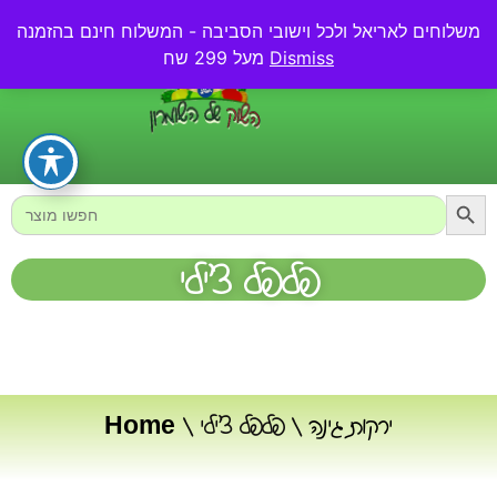
משלוחים לאריאל ולכל וישובי הסביבה - המשלוח חינם בהזמנה
0.00
₪
Dismiss
מעל 299 שח
Searc
Search
for:
פלפל צ׳ילי
ירקות גינה
/ פלפל צ׳ילי
/
Home