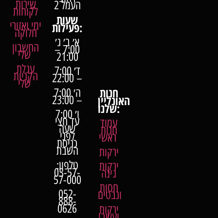
שירות
העמל 2
לקוחות
שעות
ימי ואזורי
פעילות:
חלוקה
א׳ ב׳ ג׳
החשבון
7:00 –
שלי
21:00
עגלת
ד׳ 7:00
הקניות
– 22:00
שלי
חנות
ה׳ 7:00
האונליין
– 23:00
שלנו:
ו׳ 7:00
עד חצי
עמוד
שעה
חנות
לפני
ראשי
כניסת
השבת
ירקות
טלפון:
ירקות
03-57-
גינה
57-000
חסות
052-
ונבטים
888-
0626
ירקות
ועשבי